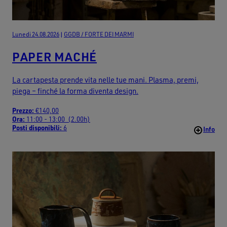
Lunedi 24.08.2026
|
GGDB / FORTE DEI MARMI
PAPER MACHÉ
La cartapesta prende vita nelle tue mani. Plasma, premi,
piega – finché la forma diventa design.
Prezzo:
€140,00
Ora:
11:00 - 13:00 (2.00h)
Posti disponibili:
6
Info