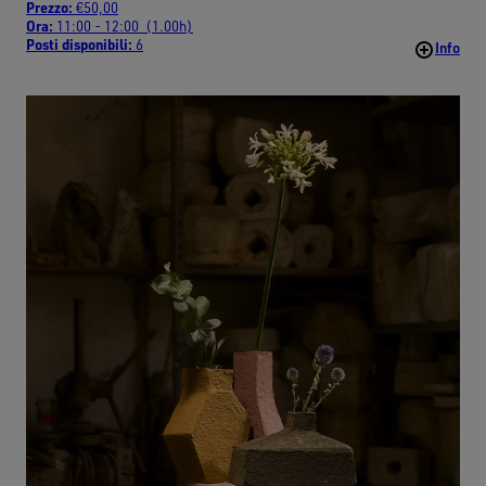
Prezzo:
€50,00
Ora:
11:00 - 12:00 (1.00h)
Posti disponibili:
6
Info