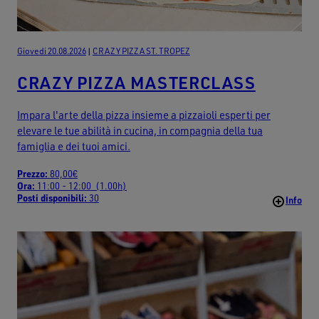
Giovedi 20.08.2026
|
CRAZY PIZZA ST. TROPEZ
CRAZY PIZZA MASTERCLASS
Impara l'arte della pizza insieme a pizzaioli esperti per
elevare le tue abilità in cucina, in compagnia della tua
famiglia e dei tuoi amici.
Prezzo:
80,00€
Ora:
11:00 - 12:00 (1.00h)
Posti disponibili:
30
Info