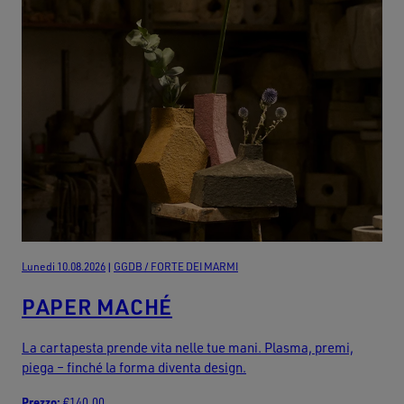
Lunedi 10.08.2026
|
GGDB / FORTE DEI MARMI
PAPER MACHÉ
La cartapesta prende vita nelle tue mani. Plasma, premi,
piega – finché la forma diventa design.
Prezzo:
€140,00