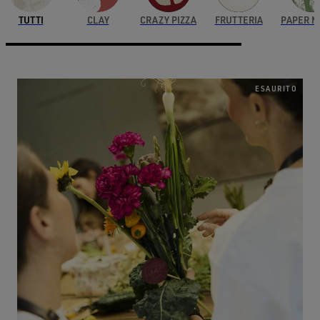
TUTTI
CLAY
CRAZY PIZZA
FRUTTERIA
PAPER 
ESAURITO