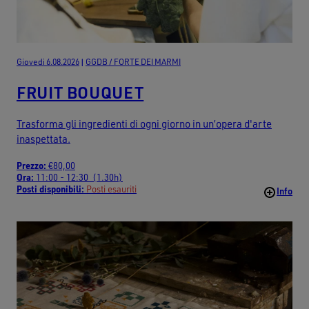
Giovedi 6.08.2026
|
GGDB / FORTE DEI MARMI
FRUIT BOUQUET
Trasforma gli ingredienti di ogni giorno in un’opera d'arte
inaspettata.
Prezzo:
€80,00
Ora:
11:00 - 12:30 (1.30h)
Posti disponibili:
Posti esauriti
Info