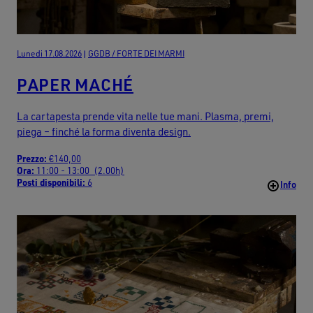
Lunedi 17.08.2026
|
GGDB / FORTE DEI MARMI
PAPER MACHÉ
La cartapesta prende vita nelle tue mani. Plasma, premi,
piega – finché la forma diventa design.
Prezzo:
€140,00
Ora:
11:00 - 13:00 (2.00h)
Posti disponibili:
6
Info