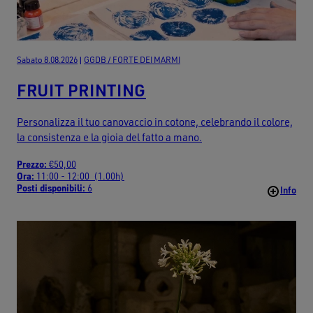
Sabato 8.08.2026
|
GGDB / FORTE DEI MARMI
FRUIT PRINTING
Personalizza il tuo canovaccio in cotone, celebrando il colore,
la consistenza e la gioia del fatto a mano.
Prezzo:
€50,00
Ora:
11:00 - 12:00 (1.00h)
Posti disponibili:
6
Info