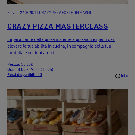
Giovedi 27.08.2026
|
CRAZY PIZZA FORTE DEI MARMI
CRAZY PIZZA MASTERCLASS
Impara l'arte della pizza insieme a pizzaioli esperti per
elevare le tue abilità in cucina, in compagnia della tua
famiglia e dei tuoi amici.
Prezzo:
55,00€
Ora:
18:00 - 19:00 (1.00h)
Posti disponibili:
30
Info