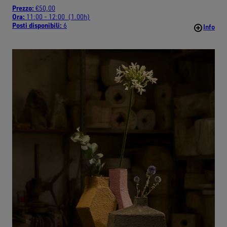
Prezzo:
€50,00
Ora:
11:00 - 12:00 (1.00h)
Posti disponibili:
6
Info