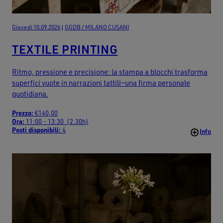
Giovedi 10.09.2026
|
GGDB / MILANO CUSANI
TEXTILE PRINTING
Ritmo, pressione e precisione: la stampa a blocchi trasforma
superfici vuote in narrazioni tattili—una firma personale
quotidiana.
Prezzo:
€140,00
Ora:
11:00 - 13:30 (2.30h)
Posti disponibili:
4
Info