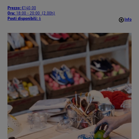
Prezzo:
€140,00
Ora:
18:00 - 20:00 (2.00h)
Posti disponibili:
6
Info