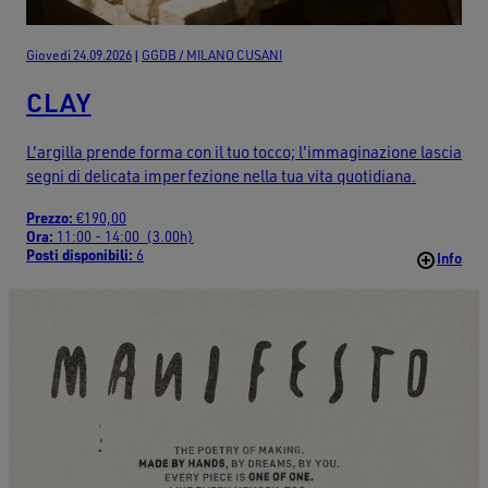
Giovedi 24.09.2026
|
GGDB / MILANO CUSANI
CLAY
L'argilla prende forma con il tuo tocco; l'immaginazione lascia
segni di delicata imperfezione nella tua vita quotidiana.
Prezzo:
€190,00
Ora:
11:00 - 14:00 (3.00h)
Posti disponibili:
6
Info