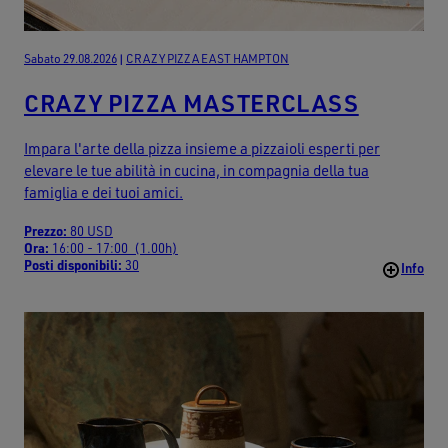
Sabato 29.08.2026
|
CRAZY PIZZA EAST HAMPTON
CRAZY PIZZA MASTERCLASS
Impara l'arte della pizza insieme a pizzaioli esperti per
elevare le tue abilità in cucina, in compagnia della tua
famiglia e dei tuoi amici.
Prezzo:
80 USD
Ora:
16:00 - 17:00 (1.00h)
Posti disponibili:
30
Info